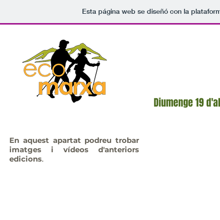
Esta página web se diseñó con la platafo
Inici
El Club MN
Diumenge 19 d'a
En aquest apartat podreu trobar
imatges i vídeos d'anteriors
edicions
.